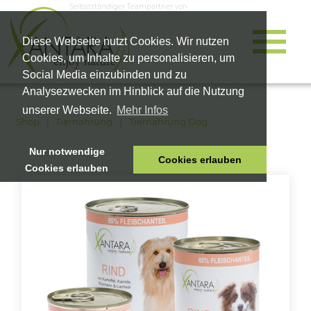
Selbstständiger Teampartner von
Diese Webseite nutzt Cookies. Wir nutzen
Cookies, um Inhalte zu personalisieren, um
Social Media einzubinden und zu
Analysezwecken im Hinblick auf die Nutzung
unserer Webseite.
Mehr Infos
Shop
Tiernahrung
Tiernahrung Dog
Nur notwendige
Cookies erlauben
Cookies erlauben
HOME
TIERNAHRUNG
VITALPRODUKTE
KOSMETIK
UNTERNEHMEN
SHOP
KARRIERE