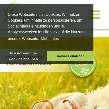
Selbstständiger Teampartner von
Diese Webseite nutzt Cookies. Wir nutzen
Cookies, um Inhalte zu personalisieren, um
Social Media einzubinden und zu
Analysezwecken im Hinblick auf die Nutzung
unserer Webseite.
Mehr Infos
Nur notwendige
Cookies erlauben
Nur das Beste für
Cookies erlauben
HOME
Ihren besten Freund
TIERNAHRUNG
VITALPRODUKTE
KOSMETIK
UNTERNEHMEN
SHOP
KARRIERE